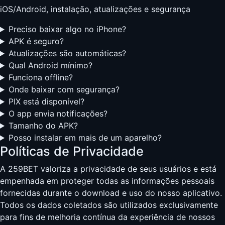
iOS/Android, instalação, atualizações e segurança
Preciso baixar algo no iPhone?
APK é seguro?
Atualizações são automáticas?
Qual Android mínimo?
Funciona offline?
Onde baixar com segurança?
PIX está disponível?
O app envia notificações?
Tamanho do APK?
Posso instalar em mais de um aparelho?
Políticas de Privacidade
A 259BET valoriza a privacidade de seus usuários e está
empenhada em proteger todas as informações pessoais
fornecidas durante o download e uso do nosso aplicativo.
Todos os dados coletados são utilizados exclusivamente
para fins de melhoria contínua da experiência de nossos