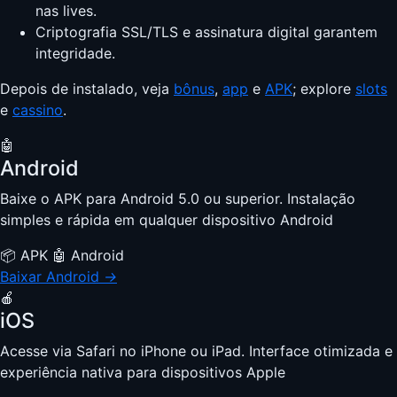
nas lives.
Criptografia SSL/TLS e assinatura digital garantem
integridade.
Depois de instalado, veja
bônus
,
app
e
APK
; explore
slots
e
cassino
.
🤖
Android
Baixe o APK para Android 5.0 ou superior. Instalação
simples e rápida em qualquer dispositivo Android
📦 APK
🤖 Android
Baixar Android
→
🍎
iOS
Acesse via Safari no iPhone ou iPad. Interface otimizada e
experiência nativa para dispositivos Apple