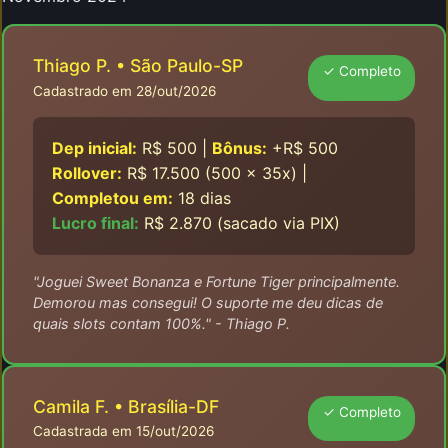
Thiago P. • São Paulo-SP
✓ Completo
Cadastrado em 28/out/2026
Dep inicial:
R$ 500 |
Bônus:
+R$ 500
Rollover:
R$ 17.500 (500 × 35x) |
Completou em:
18 dias
Lucro final:
R$ 2.870 (sacado via PIX)
"Joguei Sweet Bonanza e Fortune Tiger principalmente.
Demorou mas consegui! O suporte me deu dicas de
quais slots contam 100%." - Thiago P.
Camila F. • Brasília-DF
✓ Completo
Cadastrada em 15/out/2026