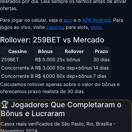
liberados por dia. Leia sempre os termos antes de ativar
ofertas.
Para jogar no celular, veja o
app
e o
APK Android
. Para
jogos ao vivo, visite
cassino
; para slots,
slots
.
Rollover: 259BET vs Mercado
Cassino
Bônus
Rollover
Prazo
259BET
R$ 5.000
25x bônus
30 dias
Concorrente A
R$ 3.000
50x dep+bônus
14 dias
Concorrente B
R$ 4.000
60x dep+bônus
7 dias
Calculamos rollover apenas sobre o valor do bônus e
oferecemos prazo realista de 30 dias.
🏆 Jogadores Que Completaram o
Bônus e Lucraram
Casos reais verificados de São Paulo, Rio, Brasília -
Novembro 2024