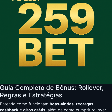
Guia Completo de Bônus: Rollover,
Regras e Estratégias
Entenda como funcionam
boas‑vindas
,
recargas
,
cashback
e
giros grátis
, além de como cumprir rollover