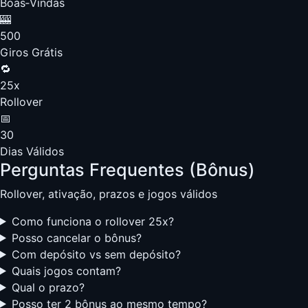
Boas‑Vindas
🎰
500
Giros Grátis
🔁
25x
Rollover
📅
30
Dias Válidos
Perguntas Frequentes (Bônus)
Rollover, ativação, prazos e jogos válidos
Como funciona o rollover 25x?
Posso cancelar o bônus?
Com depósito vs sem depósito?
Quais jogos contam?
Qual o prazo?
Posso ter 2 bônus ao mesmo tempo?