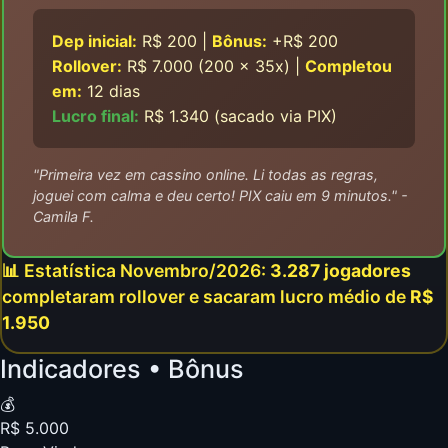
Dep inicial:
R$ 200 |
Bônus:
+R$ 200
Rollover:
R$ 7.000 (200 × 35x) |
Completou
em:
12 dias
Lucro final:
R$ 1.340 (sacado via PIX)
"Primeira vez em cassino online. Li todas as regras,
joguei com calma e deu certo! PIX caiu em 9 minutos." -
Camila F.
📊 Estatística Novembro/2026:
3.287 jogadores
completaram rollover e sacaram lucro médio de
R$
1.950
Indicadores • Bônus
💰
R$ 5.000